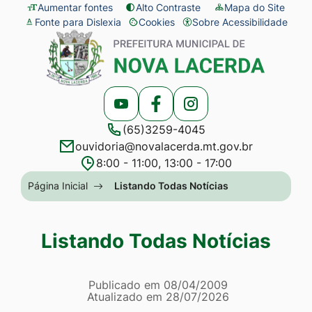
Seção
Ir
Aumentar fontes
Alto Contraste
Mapa do Site
Fonte para Dislexia
Cookies
Sobre Acessibilidade
de
para
Abrir
Seção
atalhos
o
preferências
do
e
conteúdo
de
menu
links
[alt+1]
cookies
principal
Acessar
Acessar
Acessar
de
Ir
(65)3259-4045
a
a
a
acessibilidade
para
ouvidoria@novalacerda.mt.gov.br
Rede
Rede
Rede
o
8:00 - 11:00, 13:00 - 17:00
Social
Social
Social
menu
Seção
Página Inicial
Listando Todas Notícias
Youtube
Facebook
Instagram
[alt+2]
do
Ir
menu
Listando Todas Notícias
para
principal
a
Página Listando Todas No
busca
Informações
Publicado em
08/04/2009
Atualizado em
28/07/2026
[alt+3]