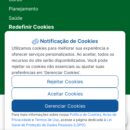
Planejamento
Saúde
Redefinir Cookies
Transparência
Notificação de Cookies
Utilizamos cookies para melhorar sua experiência e
Ouvidoria
oferecer serviços personalizados. Ao aceitar, todos os
recursos do site serão disponibilizados. Você pode
SIC
rejeitar os cookies não essenciais ou ajustar suas
preferências em 'Gerenciar Cookies'.
Rejeitar Cookies
Aceitar Cookies
Gerenciar Cookies
©2026 - Prefeitura Municipal de Nova Lacerda -
MT - Todos os direitos reservados
Para mais informações sobre nossa
Política de Cookies
,
Aviso de
Privacidade
e
Termos de Uso
, acesse a página dedicada à
Lei
Geral de Proteção de Dados Pessoais (LGPD)
.
Abr