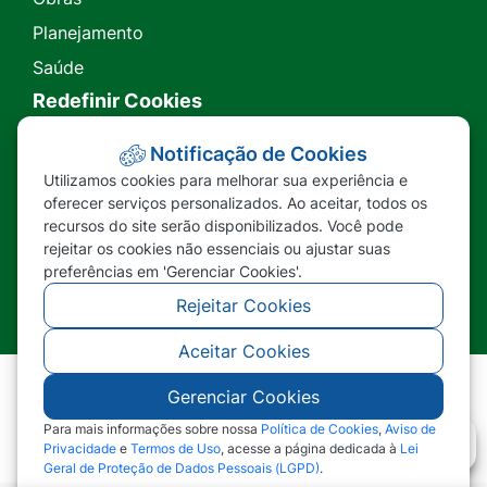
Planejamento
Saúde
Redefinir Cookies
Transparência
Notificação de Cookies
Utilizamos cookies para melhorar sua experiência e
Ouvidoria
oferecer serviços personalizados. Ao aceitar, todos os
recursos do site serão disponibilizados. Você pode
SIC
rejeitar os cookies não essenciais ou ajustar suas
preferências em 'Gerenciar Cookies'.
Rejeitar Cookies
Aceitar Cookies
Gerenciar Cookies
©2026 - Prefeitura Municipal de Nova Lacerda -
MT - Todos os direitos reservados
Para mais informações sobre nossa
Política de Cookies
,
Aviso de
Privacidade
e
Termos de Uso
, acesse a página dedicada à
Lei
Geral de Proteção de Dados Pessoais (LGPD)
.
Abr