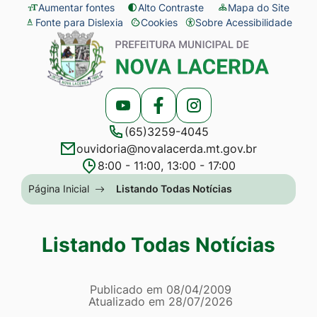
Seção
Ir
Aumentar fontes
Alto Contraste
Mapa do Site
Fonte para Dislexia
Cookies
Sobre Acessibilidade
de
para
Abrir
Seção
atalhos
o
preferências
do
e
conteúdo
de
menu
links
[alt+1]
cookies
principal
Acessar
Acessar
Acessar
de
Ir
(65)3259-4045
a
a
a
acessibilidade
para
ouvidoria@novalacerda.mt.gov.br
Rede
Rede
Rede
o
8:00 - 11:00, 13:00 - 17:00
Social
Social
Social
menu
Seção
Página Inicial
Listando Todas Notícias
Youtube
Facebook
Instagram
[alt+2]
do
Ir
menu
Listando Todas Notícias
para
principal
a
Página Listando Todas No
busca
Informações
Publicado em
08/04/2009
Atualizado em
28/07/2026
[alt+3]