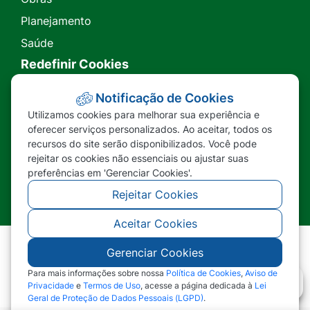
Planejamento
Saúde
Redefinir Cookies
Transparência
Notificação de Cookies
Utilizamos cookies para melhorar sua experiência e
Ouvidoria
oferecer serviços personalizados. Ao aceitar, todos os
recursos do site serão disponibilizados. Você pode
SIC
rejeitar os cookies não essenciais ou ajustar suas
preferências em 'Gerenciar Cookies'.
Rejeitar Cookies
Aceitar Cookies
Gerenciar Cookies
©2026 - Prefeitura Municipal de Nova Lacerda -
MT - Todos os direitos reservados
Para mais informações sobre nossa
Política de Cookies
,
Aviso de
Privacidade
e
Termos de Uso
, acesse a página dedicada à
Lei
Geral de Proteção de Dados Pessoais (LGPD)
.
Abr