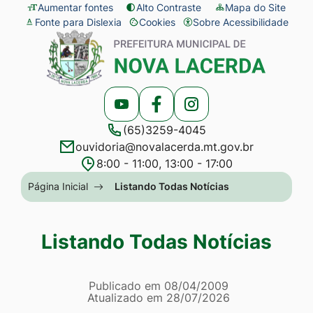
Seção
Ir
Aumentar fontes
Alto Contraste
Mapa do Site
Fonte para Dislexia
Cookies
Sobre Acessibilidade
de
para
Abrir
Seção
atalhos
o
preferências
do
e
conteúdo
de
menu
links
[alt+1]
cookies
principal
Acessar
Acessar
Acessar
de
Ir
(65)3259-4045
a
a
a
acessibilidade
para
ouvidoria@novalacerda.mt.gov.br
Rede
Rede
Rede
o
8:00 - 11:00, 13:00 - 17:00
Social
Social
Social
menu
Seção
Página Inicial
Listando Todas Notícias
Youtube
Facebook
Instagram
[alt+2]
do
Ir
menu
Listando Todas Notícias
para
principal
a
Página Listando Todas No
busca
Informações
Publicado em
08/04/2009
Atualizado em
28/07/2026
[alt+3]