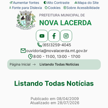
Seção
Ir
Aumentar fontes
Alto Contraste
Mapa do Site
Fonte para Dislexia
Cookies
Sobre Acessibilidade
de
para
Abrir
Seção
atalhos
o
preferências
do
e
conteúdo
de
menu
links
[alt+1]
cookies
principal
Acessar
Acessar
Acessar
de
Ir
(65)3259-4045
a
a
a
acessibilidade
para
ouvidoria@novalacerda.mt.gov.br
Rede
Rede
Rede
o
8:00 - 11:00, 13:00 - 17:00
Social
Social
Social
menu
Seção
Página Inicial
Listando Todas Notícias
Youtube
Facebook
Instagram
[alt+2]
do
Ir
menu
Listando Todas Notícias
para
principal
a
Página Listando Todas No
busca
Informações
Publicado em
08/04/2009
Atualizado em
28/07/2026
[alt+3]