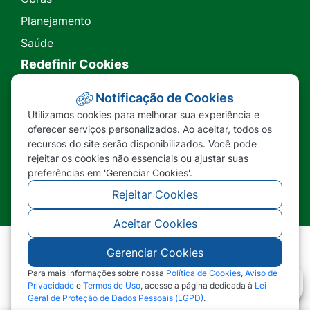
Planejamento
Saúde
Redefinir Cookies
Transparência
Notificação de Cookies
Utilizamos cookies para melhorar sua experiência e
Ouvidoria
oferecer serviços personalizados. Ao aceitar, todos os
recursos do site serão disponibilizados. Você pode
SIC
rejeitar os cookies não essenciais ou ajustar suas
preferências em 'Gerenciar Cookies'.
Rejeitar Cookies
Aceitar Cookies
Gerenciar Cookies
©2026 - Prefeitura Municipal de Nova Lacerda -
MT - Todos os direitos reservados
Para mais informações sobre nossa
Política de Cookies
,
Aviso de
Privacidade
e
Termos de Uso
, acesse a página dedicada à
Lei
Geral de Proteção de Dados Pessoais (LGPD)
.
Abr