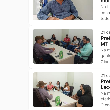
mun
Na t
conh
todo
21 d
Pre
MT 
Na m
gabi
Gian
21 d
Pre
Lac
Na m
efet
O en