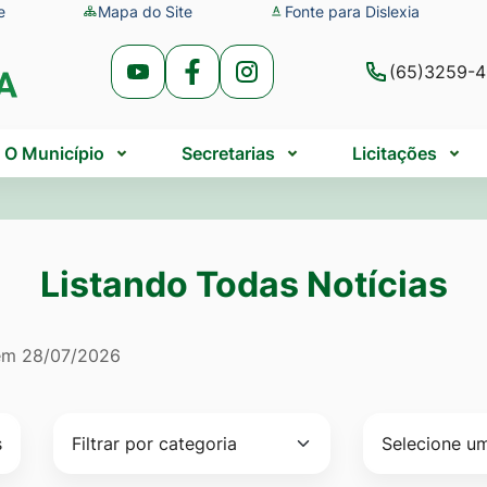
e
Mapa do Site
Fonte para Dislexia
(65)3259-
Acessar
Acessar
Acessar
a
a
a
Rede
Rede
Rede
O Município
Secretarias
Licitações
Social
Social
Social
Youtube
Facebook
Instagram
Listando Todas Notícias
do Todas Notícias
 em
28/07/2026