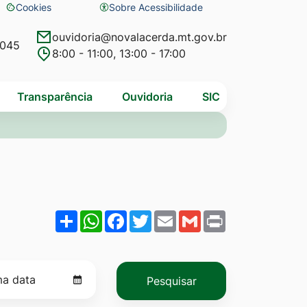
Cookies
Sobre Acessibilidade
Abrir
preferências
ouvidoria@novalacerda.mt.gov.br
4045
8:00 - 11:00, 13:00 - 17:00
de
cookies
Transparência
Ouvidoria
SIC
Share
WhatsApp
Facebook
Twitter
Email
Gmail
Print
Pesquisar