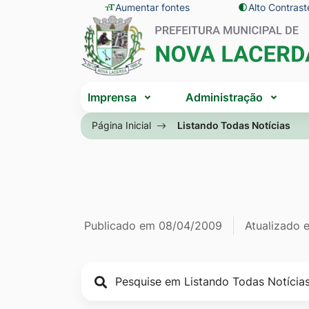
Seção
Ir
Aumentar fontes
Alto Contrast
Seção
de
para
do
atalhos
o
menu
e
conteúdo
principal
Seção
links
[alt+1]
Imprensa
Administração
do
de
Ir
menu
Página Inicial
Listando Todas Notícias
acessibilidade
para
principal
o
menu
[alt+2]
Ir
Página Listan
Informações
Publicado em
08/04/2009
Atualizado
para
a
de
busca
publicação
[alt+3]