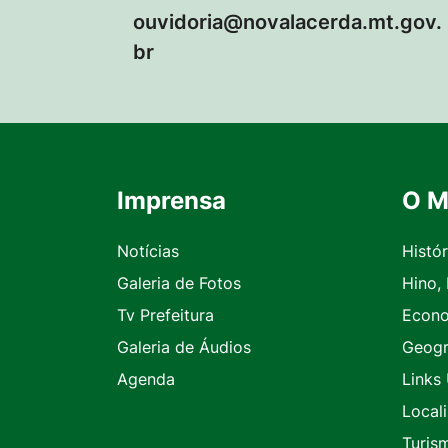
ouvidoria@novalacerda.mt.gov.
br
Imprensa
O M
Seção do Rodapé e Contato
Notícias
Histór
Galeria de Fotos
Hino,
Tv Prefeitura
Econ
Galeria de Áudios
Geogr
Agenda
Links 
Local
Turis