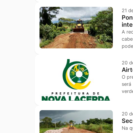
21 d
Pon
int
A re
cabe
pode
20 d
Air
O pr
será
verd
20 d
Sec
Na q