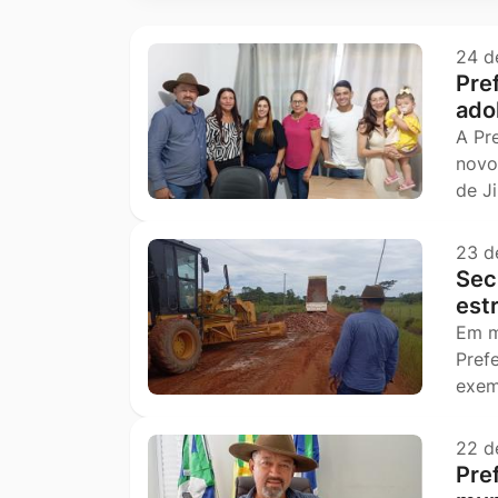
Ir
para
24 d
Pref
o
ado
rodapé
A Pr
[alt+4]
novo
de J
23 d
Secr
est
Em m
Pref
exem
22 d
Pre