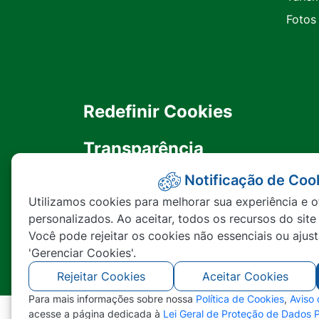
Fotos
Redefinir Cookies
Transparência
Notificação de Coo
Ouvidoria
Utilizamos cookies para melhorar sua experiência e o
personalizados. Ao aceitar, todos os recursos do site
SIC
Você pode rejeitar os cookies não essenciais ou ajus
'Gerenciar Cookies'.
Rejeitar Cookies
Aceitar Cookies
Para mais informações sobre nossa
Política de Cookies
,
Aviso
acesse a página dedicada à
Lei Geral de Proteção de Dados 