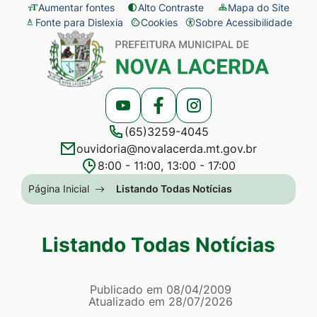
Seção
Ir
Aumentar fontes
Alto Contraste
Mapa do Site
Fonte para Dislexia
Cookies
Sobre Acessibilidade
de
para
Abrir
Seção
atalhos
o
preferências
do
e
conteúdo
de
menu
links
[alt+1]
cookies
principal
Acessar
Acessar
Acessar
de
Ir
(65)3259-4045
a
a
a
acessibilidade
para
ouvidoria@novalacerda.mt.gov.br
Rede
Rede
Rede
o
8:00 - 11:00, 13:00 - 17:00
Social
Social
Social
menu
Seção
Página Inicial
Listando Todas Notícias
Youtube
Facebook
Instagram
[alt+2]
do
Ir
menu
Listando Todas Notícias
para
principal
a
Página Listando Todas No
busca
Informações
Publicado em
08/04/2009
Atualizado em
28/07/2026
[alt+3]