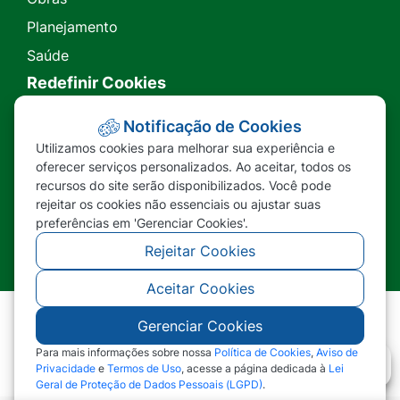
Planejamento
Saúde
Redefinir Cookies
Transparência
Notificação de Cookies
Utilizamos cookies para melhorar sua experiência e
Ouvidoria
oferecer serviços personalizados. Ao aceitar, todos os
recursos do site serão disponibilizados. Você pode
SIC
rejeitar os cookies não essenciais ou ajustar suas
preferências em 'Gerenciar Cookies'.
Rejeitar Cookies
Aceitar Cookies
Gerenciar Cookies
©2026 - Prefeitura Municipal de Nova Lacerda -
MT - Todos os direitos reservados
Para mais informações sobre nossa
Política de Cookies
,
Aviso de
Privacidade
e
Termos de Uso
, acesse a página dedicada à
Lei
Geral de Proteção de Dados Pessoais (LGPD)
.
Abr