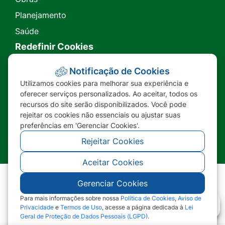
Planejamento
Saúde
Redefinir Cookies
Transparência
Notificação de Cookies
Utilizamos cookies para melhorar sua experiência e
Ouvidoria
oferecer serviços personalizados. Ao aceitar, todos os
recursos do site serão disponibilizados. Você pode
SIC
rejeitar os cookies não essenciais ou ajustar suas
preferências em 'Gerenciar Cookies'.
Rejeitar Cookies
Aceitar Cookies
Gerenciar Cookies
©2026 - Prefeitura Municipal de Nova Lacerda -
MT - Todos os direitos reservados
Para mais informações sobre nossa
Política de Cookies
,
Aviso de
Privacidade
e
Termos de Uso
, acesse a página dedicada à
Lei
Geral de Proteção de Dados Pessoais (LGPD)
.
Abr