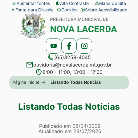
Seção
Ir
Aumentar fontes
Alto Contraste
Mapa do Site
Fonte para Dislexia
Cookies
Sobre Acessibilidade
de
para
Abrir
Seção
atalhos
o
preferências
do
e
conteúdo
de
menu
links
[alt+1]
cookies
principal
Acessar
Acessar
Acessar
de
Ir
(65)3259-4045
a
a
a
acessibilidade
para
ouvidoria@novalacerda.mt.gov.br
Rede
Rede
Rede
o
8:00 - 11:00, 13:00 - 17:00
Social
Social
Social
menu
Seção
Página Inicial
Listando Todas Notícias
Youtube
Facebook
Instagram
[alt+2]
do
Ir
menu
Listando Todas Notícias
para
principal
a
Página Listando Todas No
busca
Informações
Publicado em
08/04/2009
Atualizado em
28/07/2026
[alt+3]