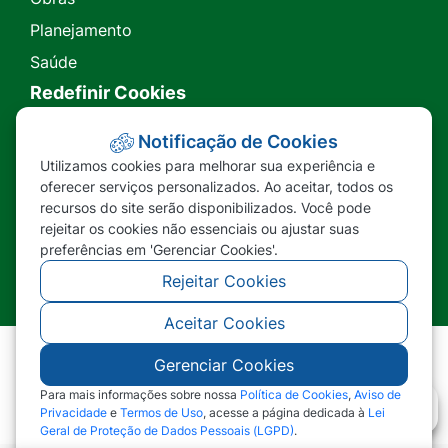
Planejamento
Saúde
Redefinir Cookies
Transparência
Notificação de Cookies
Utilizamos cookies para melhorar sua experiência e
Ouvidoria
oferecer serviços personalizados. Ao aceitar, todos os
recursos do site serão disponibilizados. Você pode
SIC
rejeitar os cookies não essenciais ou ajustar suas
preferências em 'Gerenciar Cookies'.
Rejeitar Cookies
Aceitar Cookies
Gerenciar Cookies
©2026 - Prefeitura Municipal de Nova Lacerda -
MT - Todos os direitos reservados
Para mais informações sobre nossa
Política de Cookies
,
Aviso de
Privacidade
e
Termos de Uso
, acesse a página dedicada à
Lei
Geral de Proteção de Dados Pessoais (LGPD)
.
Abr