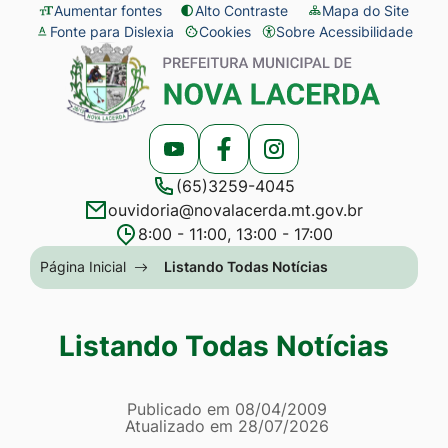
Seção
Ir
Aumentar fontes
Alto Contraste
Mapa do Site
Fonte para Dislexia
Cookies
Sobre Acessibilidade
de
para
Abrir
Seção
atalhos
o
preferências
do
e
conteúdo
de
menu
links
[alt+1]
cookies
principal
Acessar
Acessar
Acessar
de
Ir
(65)3259-4045
a
a
a
acessibilidade
para
ouvidoria@novalacerda.mt.gov.br
Rede
Rede
Rede
o
8:00 - 11:00, 13:00 - 17:00
Social
Social
Social
menu
Seção
Página Inicial
Listando Todas Notícias
Youtube
Facebook
Instagram
[alt+2]
do
Ir
menu
Listando Todas Notícias
para
principal
a
Página Listando Todas No
busca
Informações
Publicado em
08/04/2009
Atualizado em
28/07/2026
[alt+3]