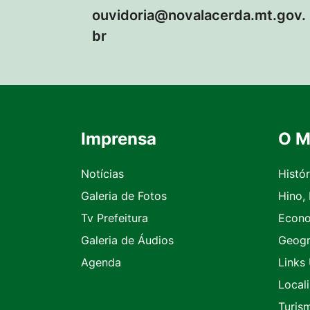
ouvidoria@novalacerda.mt.gov.
br
Imprensa
O M
Seção do Rodapé e Contato
Notícias
Histór
Galeria de Fotos
Hino,
Tv Prefeitura
Econ
Galeria de Áudios
Geogr
Agenda
Links 
Local
Turis