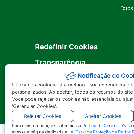
Fotos
Redefinir Cookies
Transparência
Notificação de Coo
Ouvidoria
Utilizamos cookies para melhorar sua experiência e o
personalizados. Ao aceitar, todos os recursos do site
SIC
Você pode rejeitar os cookies não essenciais ou ajus
'Gerenciar Cookies'.
Rejeitar Cookies
Aceitar Cookies
Para mais informações sobre nossa
Política de Cookies
,
Aviso
acesse a página dedicada à
Lei Geral de Proteção de Dados 