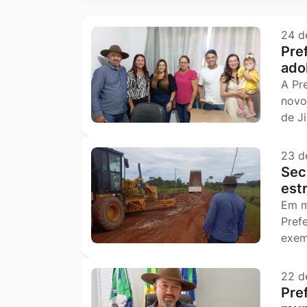
Ir
para
24 d
Pref
o
ado
rodapé
A Pr
[alt+4]
novo
de J
23 d
Secr
est
Em m
Pref
exem
22 d
Pre