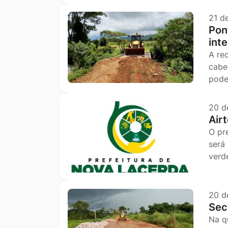
21 d
Pon
int
A re
cabe
pode
20 d
Air
O pr
será
verd
20 d
Sec
Na q