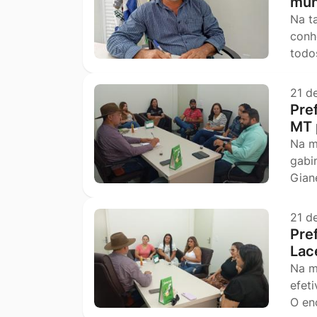
mun
Na t
conh
todo
21 d
Pre
MT 
Na m
gabi
Gian
21 d
Pre
Lac
Na m
efet
O en