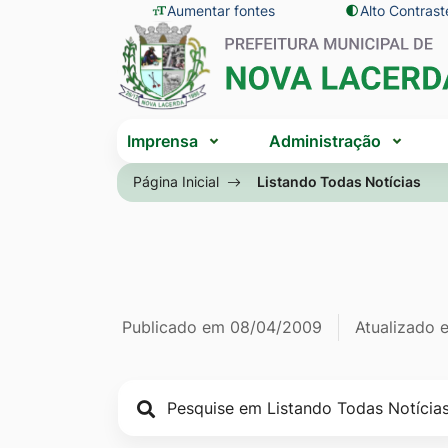
Seção
Ir
Aumentar fontes
Alto Contrast
Seção
de
para
do
atalhos
o
menu
e
conteúdo
principal
Seção
links
[alt+1]
Imprensa
Administração
do
de
Ir
menu
Página Inicial
Listando Todas Notícias
acessibilidade
para
principal
o
menu
[alt+2]
Ir
Página Listan
Informações
Publicado em
08/04/2009
Atualizado
para
a
de
busca
publicação
[alt+3]