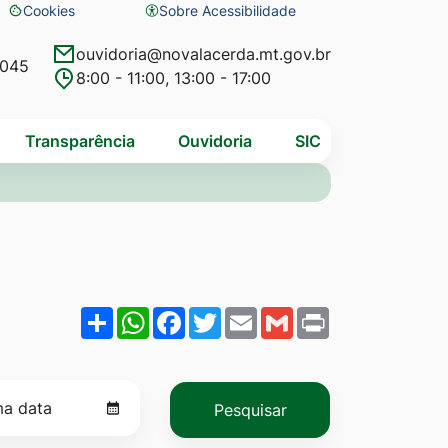
Cookies
Sobre Acessibilidade
Abrir
preferências
ouvidoria@novalacerda.mt.gov.br
4045
8:00 - 11:00, 13:00 - 17:00
de
cookies
Transparência
Ouvidoria
SIC
Share
WhatsApp
Facebook
Twitter
Email
Gmail
Print
Pesquisar