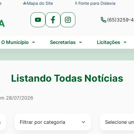
e
Mapa do Site
Fonte para Dislexia
(65)3259-
Acessar
Acessar
Acessar
a
a
a
Rede
Rede
Rede
O Município
Secretarias
Licitações
Social
Social
Social
Youtube
Facebook
Instagram
Listando Todas Notícias
do Todas Notícias
 em
28/07/2026