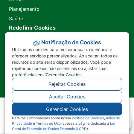
Planejamento
Saúde
Redefinir Cookies
Transparência
Notificação de Cookies
Utilizamos cookies para melhorar sua experiência e
Ouvidoria
oferecer serviços personalizados. Ao aceitar, todos os
recursos do site serão disponibilizados. Você pode
SIC
rejeitar os cookies não essenciais ou ajustar suas
preferências em 'Gerenciar Cookies'.
Rejeitar Cookies
Aceitar Cookies
Gerenciar Cookies
©2026 - Prefeitura Municipal de Nova Lacerda -
MT - Todos os direitos reservados
Para mais informações sobre nossa
Política de Cookies
,
Aviso de
Privacidade
e
Termos de Uso
, acesse a página dedicada à
Lei
Geral de Proteção de Dados Pessoais (LGPD)
.
Abr