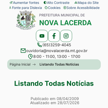
Seção
Ir
Aumentar fontes
Alto Contraste
Mapa do Site
Fonte para Dislexia
Cookies
Sobre Acessibilidade
de
para
Abrir
Seção
atalhos
o
preferências
do
e
conteúdo
de
menu
links
[alt+1]
cookies
principal
Acessar
Acessar
Acessar
de
Ir
(65)3259-4045
a
a
a
acessibilidade
para
ouvidoria@novalacerda.mt.gov.br
Rede
Rede
Rede
o
8:00 - 11:00, 13:00 - 17:00
Social
Social
Social
menu
Seção
Página Inicial
Listando Todas Notícias
Youtube
Facebook
Instagram
[alt+2]
do
Ir
menu
Listando Todas Notícias
para
principal
a
Página Listando Todas No
busca
Informações
Publicado em
08/04/2009
Atualizado em
28/07/2026
[alt+3]