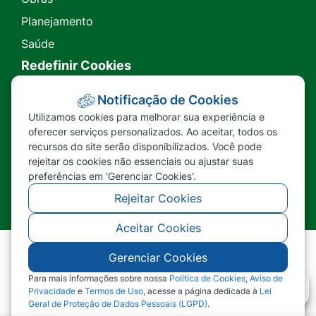
Planejamento
Saúde
Redefinir Cookies
Transparência
Notificação de Cookies
Utilizamos cookies para melhorar sua experiência e
Ouvidoria
oferecer serviços personalizados. Ao aceitar, todos os
recursos do site serão disponibilizados. Você pode
SIC
rejeitar os cookies não essenciais ou ajustar suas
preferências em 'Gerenciar Cookies'.
Rejeitar Cookies
Aceitar Cookies
Gerenciar Cookies
©2026 - Prefeitura Municipal de Nova Lacerda -
MT - Todos os direitos reservados
Para mais informações sobre nossa
Política de Cookies
,
Aviso de
Privacidade
e
Termos de Uso
, acesse a página dedicada à
Lei
Geral de Proteção de Dados Pessoais (LGPD)
.
Abr