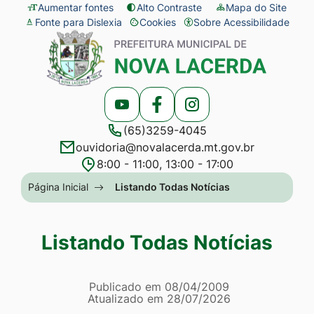
Seção
Ir
Aumentar fontes
Alto Contraste
Mapa do Site
Fonte para Dislexia
Cookies
Sobre Acessibilidade
de
para
Abrir
Seção
atalhos
o
preferências
do
e
conteúdo
de
menu
links
[alt+1]
cookies
principal
Acessar
Acessar
Acessar
de
Ir
(65)3259-4045
a
a
a
acessibilidade
para
ouvidoria@novalacerda.mt.gov.br
Rede
Rede
Rede
o
8:00 - 11:00, 13:00 - 17:00
Social
Social
Social
menu
Seção
Página Inicial
Listando Todas Notícias
Youtube
Facebook
Instagram
[alt+2]
do
Ir
menu
Listando Todas Notícias
para
principal
a
Página Listando Todas No
busca
Informações
Publicado em
08/04/2009
Atualizado em
28/07/2026
[alt+3]