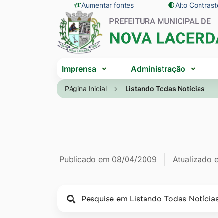
Seção
Ir
Aumentar fontes
Alto Contrast
Seção
de
para
do
atalhos
o
menu
e
conteúdo
principal
Seção
links
[alt+1]
Imprensa
Administração
do
de
Ir
menu
Página Inicial
Listando Todas Notícias
acessibilidade
para
principal
o
menu
[alt+2]
Ir
Página Listan
Informações
Publicado em
08/04/2009
Atualizado
para
a
de
busca
publicação
[alt+3]