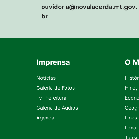
ouvidoria@novalacerda.mt.gov.
br
Imprensa
O M
Seção do Rodapé e Contato
Notícias
Histór
Galeria de Fotos
Hino,
Tv Prefeitura
Econ
Galeria de Áudios
Geogr
Agenda
Links 
Local
Turis