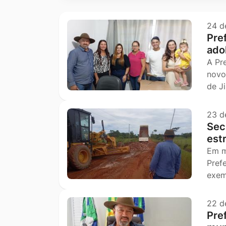
Ir
para
24 d
Pref
o
ado
rodapé
A Pr
[alt+4]
novo
de J
23 d
Secr
est
Em m
Pref
exem
22 d
Pre