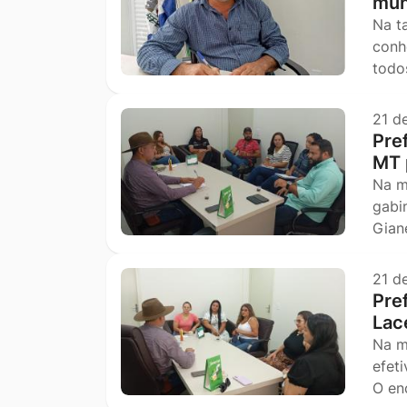
mun
Na t
conh
todo
21 d
Pre
MT 
Na m
gabi
Gian
21 d
Pre
Lac
Na m
efet
O en