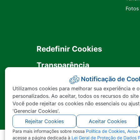
Fotos
Redefinir Cookies
Transparência
Notificação de Coo
Ouvidoria
Utilizamos cookies para melhorar sua experiência e o
personalizados. Ao aceitar, todos os recursos do site
SIC
Você pode rejeitar os cookies não essenciais ou ajus
'Gerenciar Cookies'.
Rejeitar Cookies
Aceitar Cookies
Para mais informações sobre nossa
Política de Cookies
,
Aviso
acesse a página dedicada à
Lei Geral de Proteção de Dados 