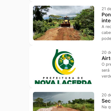
21 d
Pon
int
A re
cabe
pode
20 d
Air
O pr
será
verd
20 d
Sec
Na q