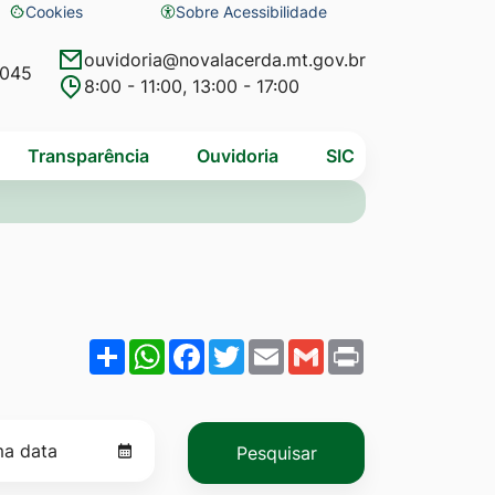
Cookies
Sobre Acessibilidade
Abrir
preferências
ouvidoria@novalacerda.mt.gov.br
4045
8:00 - 11:00, 13:00 - 17:00
de
cookies
Transparência
Ouvidoria
SIC
Share
WhatsApp
Facebook
Twitter
Email
Gmail
Print
Pesquisar