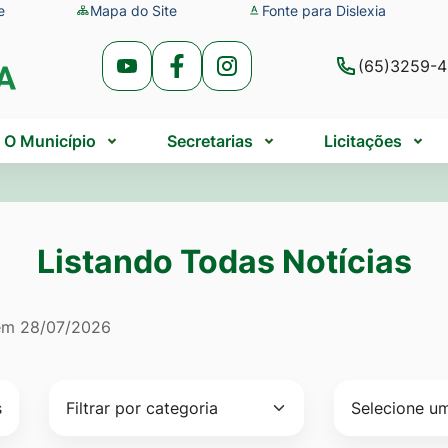
e
Mapa do Site
Fonte para Dislexia
(65)3259-
Acessar
Acessar
Acessar
a
a
a
Rede
Rede
Rede
O Município
Secretarias
Licitações
Social
Social
Social
Youtube
Facebook
Instagram
Listando Todas Notícias
do Todas Notícias
 em
28/07/2026