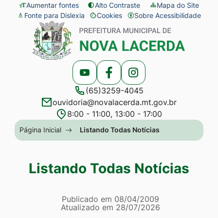
Seção
Ir
Aumentar fontes
Alto Contraste
Mapa do Site
Fonte para Dislexia
Cookies
Sobre Acessibilidade
de
para
Abrir
Seção
atalhos
o
preferências
do
e
conteúdo
de
menu
links
[alt+1]
cookies
principal
Acessar
Acessar
Acessar
de
Ir
(65)3259-4045
a
a
a
acessibilidade
para
ouvidoria@novalacerda.mt.gov.br
Rede
Rede
Rede
o
8:00 - 11:00, 13:00 - 17:00
Social
Social
Social
menu
Seção
Página Inicial
Listando Todas Notícias
Youtube
Facebook
Instagram
[alt+2]
do
Ir
menu
Listando Todas Notícias
para
principal
a
Página Listando Todas No
busca
Informações
Publicado em
08/04/2009
Atualizado em
28/07/2026
[alt+3]