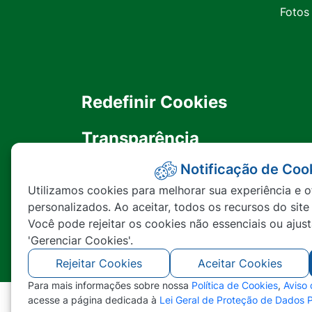
Fotos
Redefinir Cookies
Transparência
Notificação de Coo
Ouvidoria
Utilizamos cookies para melhorar sua experiência e o
personalizados. Ao aceitar, todos os recursos do site
SIC
Você pode rejeitar os cookies não essenciais ou ajus
'Gerenciar Cookies'.
Rejeitar Cookies
Aceitar Cookies
Para mais informações sobre nossa
Política de Cookies
,
Aviso
acesse a página dedicada à
Lei Geral de Proteção de Dados 
©2026 - Prefeitura Municipal de Nova Lace