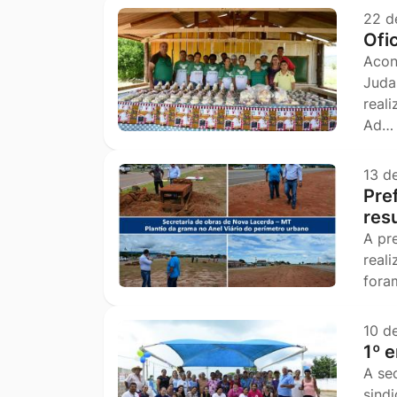
22 d
Ofi
Acon
Juda
reali
Ad…
13 d
Pre
res
A pr
real
fora
10 d
1º 
A se
sind