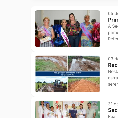
Ir
para
05 d
Pri
o
A Se
rodapé
prim
[alt+4]
Refe
03 d
Rec
Nest
estr
sere
31 d
Sec
Real