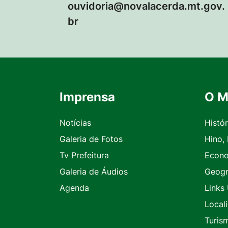
ouvidoria@novalacerda.mt.gov.
br
Imprensa
O M
Seção do Rodapé e Contato
Notícias
Histór
Galeria de Fotos
Hino,
Tv Prefeitura
Econ
Galeria de Áudios
Geogr
Agenda
Links 
Local
Turis