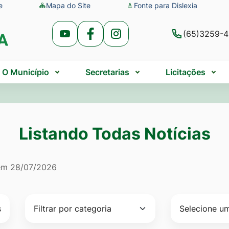
e
Mapa do Site
Fonte para Dislexia
(65)3259-
Acessar
Acessar
Acessar
a
a
a
Rede
Rede
Rede
O Município
Secretarias
Licitações
Social
Social
Social
Youtube
Facebook
Instagram
Listando Todas Notícias
do Todas Notícias
 em
28/07/2026