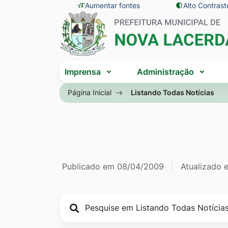
Seção
Ir
Aumentar fontes
Alto Contrast
Seção
de
para
do
atalhos
o
menu
e
conteúdo
principal
Seção
links
[alt+1]
Imprensa
Administração
do
de
Ir
menu
Página Inicial
Listando Todas Notícias
acessibilidade
para
principal
o
menu
[alt+2]
Ir
Página Listan
Informações
Publicado em
08/04/2009
Atualizado
para
a
de
busca
publicação
[alt+3]