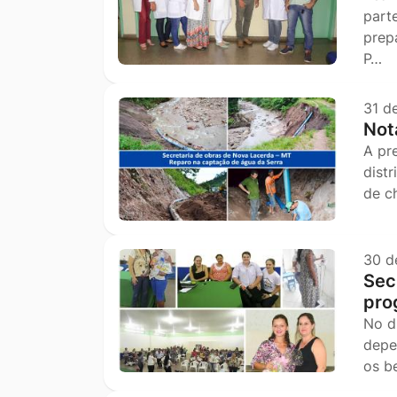
part
prep
P…
31 d
Not
A pr
dist
de c
30 d
Sec
pro
No di
depe
os b