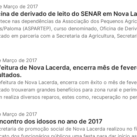
e Março de 2017
cina de derivado de leito do SENAR em Nova L
tece nas dependências da Associação dos Pequenos Agricu
s/Paloma (ASPARTEP), curso denominado, Oficina de Deriv
zado em parceria com a Secretaria da Agricultura, Secretari
e Março de 2017
feitura de Nova Lacerda, encerra mês de feve
ultados.
efeitura de Nova Lacerda, encerra com êxito o mês de fever
izado trouxeram grandes benefícios para zona rural e perí
m realiza diversos reparos, estes como, recuperação no p
e Março de 2017
encontro dos idosos no ano de 2017
cretaria de promoção social de Nova Lacerda realizou no fi
icato dos funcionários públicos uma festa para dar início 