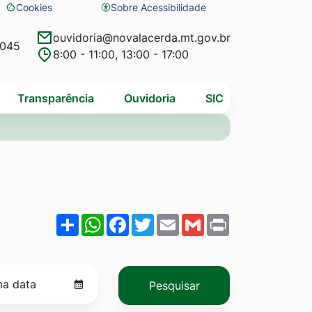
Cookies
Sobre Acessibilidade
Abrir
preferências
ouvidoria@novalacerda.mt.gov.br
4045
8:00 - 11:00, 13:00 - 17:00
de
cookies
Transparência
Ouvidoria
SIC
Share
WhatsApp
Facebook
Twitter
Email
Gmail
Print
Pesquisar