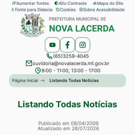
Seção
Ir
Aumentar fontes
Alto Contraste
Mapa do Site
Fonte para Dislexia
Cookies
Sobre Acessibilidade
de
para
Abrir
Seção
atalhos
o
preferências
do
e
conteúdo
de
menu
links
[alt+1]
cookies
principal
Acessar
Acessar
Acessar
de
Ir
(65)3259-4045
a
a
a
acessibilidade
para
ouvidoria@novalacerda.mt.gov.br
Rede
Rede
Rede
o
8:00 - 11:00, 13:00 - 17:00
Social
Social
Social
menu
Seção
Página Inicial
Listando Todas Notícias
Youtube
Facebook
Instagram
[alt+2]
do
Ir
menu
Listando Todas Notícias
para
principal
a
Página Listando Todas No
busca
Informações
Publicado em
08/04/2009
Atualizado em
28/07/2026
[alt+3]