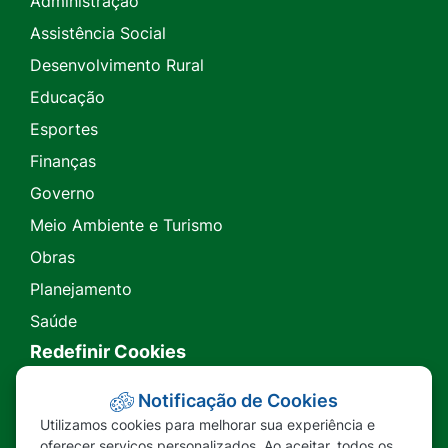
Administração
Assistência Social
Desenvolvimento Rural
Educação
Esportes
Finanças
Governo
Meio Ambiente e Turismo
Obras
Planejamento
Saúde
Redefinir Cookies
Transparência
Notificação de Cookies
Utilizamos cookies para melhorar sua experiência e
Ouvidoria
oferecer serviços personalizados. Ao aceitar, todos os