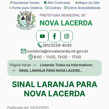
Seção
Ir
Aumentar fontes
Alto Contraste
Mapa do Site
Fonte para Dislexia
Cookies
Sobre Acessibilidade
de
para
Abrir
Seção
atalhos
o
preferências
do
e
conteúdo
de
menu
links
[alt+1]
cookies
principal
Acessar
Acessar
Acessar
de
Ir
(65)3259-4045
a
a
a
acessibilidade
para
ouvidoria@novalacerda.mt.gov.br
Rede
Rede
Rede
o
8:00 - 11:00, 13:00 - 17:00
Social
Social
Social
menu
Seção
Página Inicial
Listando Todas os Informativos
Youtube
Facebook
Instagram
[alt+2]
do
SINAL LARANJA PARA NOVA LACERD…
Ir
menu
SINAL LARANJA PARA
para
principal
a
NOVA LACERDA
busca
[alt+3]
Publicado em 30/03/2021