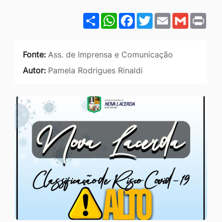
Ir
Share
WhatsApp
Facebook
Twitter
Email
Gmail
Pri
para
o
rodapé
Fonte:
Ass. de Imprensa e Comunicação
[alt+4]
Autor:
Pamela Rodrigues Rinaldi