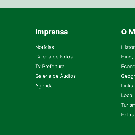
Imprensa
O M
Seção do Rodapé e Contato
Notícias
Histór
Galeria de Fotos
Hino,
Tv Prefeitura
Econ
Galeria de Áudios
Geogr
Agenda
Links 
Local
Turis
Fotos