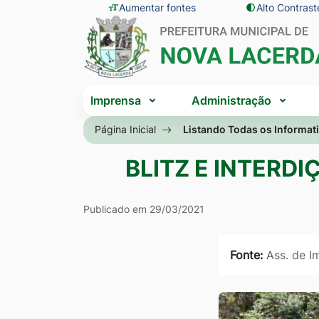
Seção
Ir
Aumentar fontes
Alto Contrast
Seção
de
para
do
atalhos
o
menu
e
conteúdo
principal
Seção
links
[alt+1]
Imprensa
Administração
do
de
Ir
menu
Página Inicial
Listando Todas os Informat
acessibilidade
para
principal
o
BLITZ E INTERD
menu
[alt+2]
Publicado em 29/03/2021
Ir
para
Fonte:
Ass. de 
a
busca
[alt+3]