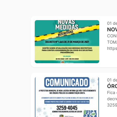
Outras notícia
01 d
NOV
CON
TOMA
https
01 d
ÓRG
Fica
decr
3259