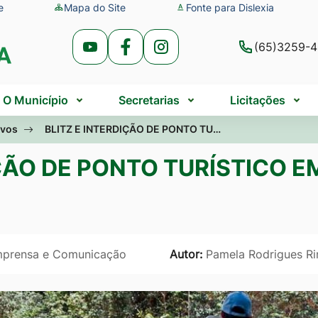
e
Mapa do Site
Fonte para Dislexia
(65)3259-
Acessar
Acessar
Acessar
a
a
a
Rede
Rede
Rede
O Município
Secretarias
Licitações
Social
Social
Social
ivos
BLITZ E INTERDIÇÃO DE PONTO TU…
Youtube
Facebook
Instagram
IÇÃO DE PONTO TURÍSTICO 
Imprensa e Comunicação
Autor:
Pamela Rodrigues Ri