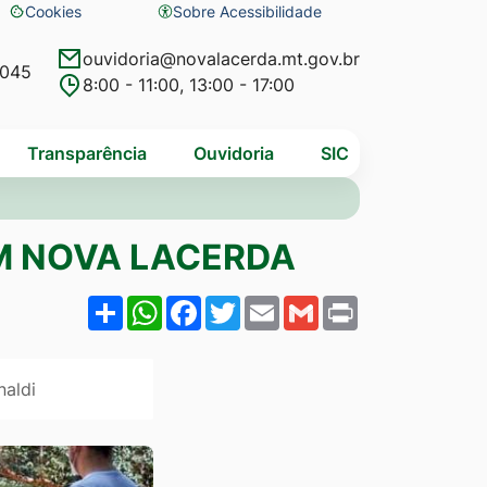
Cookies
Sobre Acessibilidade
Abrir
preferências
ouvidoria@novalacerda.mt.gov.br
4045
8:00 - 11:00, 13:00 - 17:00
de
cookies
Transparência
Ouvidoria
SIC
EM NOVA LACERDA
Share
WhatsApp
Facebook
Twitter
Email
Gmail
Print
naldi