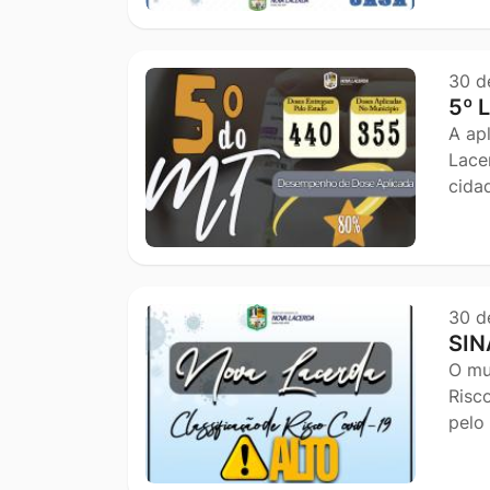
30 d
5º 
A ap
Lace
cida
30 d
SIN
O mu
Risc
pelo