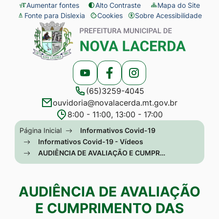
Seção
Ir
Aumentar fontes
Alto Contraste
Mapa do Site
Fonte para Dislexia
Cookies
Sobre Acessibilidade
de
para
Abrir
Seção
atalhos
o
preferências
do
e
conteúdo
de
menu
links
[alt+1]
cookies
principal
Acessar
Acessar
Acessar
de
Ir
(65)3259-4045
a
a
a
acessibilidade
para
ouvidoria@novalacerda.mt.gov.br
Rede
Rede
Rede
o
8:00 - 11:00, 13:00 - 17:00
Social
Social
Social
menu
Seção
Página Inicial
Informativos Covid-19
Youtube
Facebook
Instagram
[alt+2]
do
Informativos Covid-19 - Vídeos
Ir
AUDIÊNCIA DE AVALIAÇÃO E CUMPR…
menu
para
principal
a
AUDIÊNCIA DE AVALIAÇÃO
busca
E CUMPRIMENTO DAS
[alt+3]