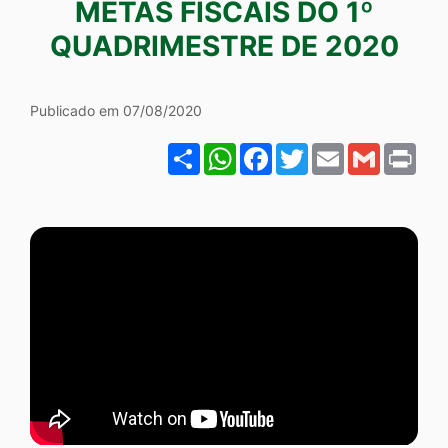
METAS FISCAIS DO 1º
Ir
QUADRIMESTRE DE 2020
para
o
Galeria AUDIÊNCIA DE 
rodapé
Publicado em 07/08/2020
[alt+4]
Share
WhatsApp
Facebook
Twitter
Email
Gmail
Pri