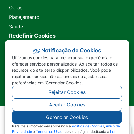
Obras
Planejamento
Saúde
Redefinir Cookies
Transparência
Notificação de Cookies
Utilizamos cookies para melhorar sua experiência e
Ouvidoria
oferecer serviços personalizados. Ao aceitar, todos os
recursos do site serão disponibilizados. Você pode
SIC
rejeitar os cookies não essenciais ou ajustar suas
preferências em 'Gerenciar Cookies'.
Rejeitar Cookies
Aceitar Cookies
Gerenciar Cookies
©2026 - Prefeitura Municipal de Nova Lacerda -
MT - Todos os direitos reservados
Para mais informações sobre nossa
Política de Cookies
,
Aviso de
Privacidade
e
Termos de Uso
, acesse a página dedicada à
Lei