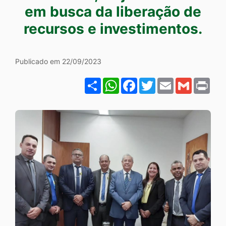
Ir
em busca da liberação de
para
recursos e investimentos.
o
rodapé
Galeria O Prefeito, Uilson
Publicado em 22/09/2023
[alt+4]
Share
WhatsApp
Facebook
Twitter
Email
Gmail
Pri