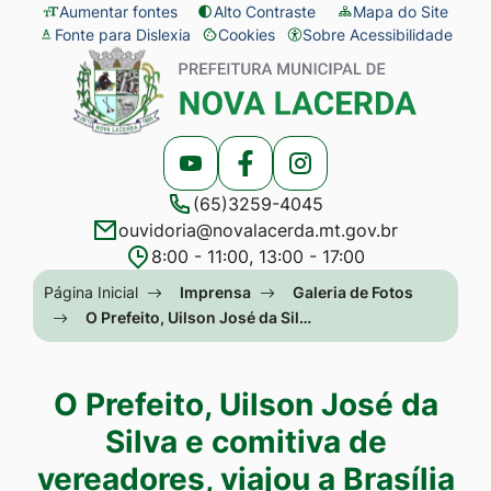
Seção
Ir
Aumentar fontes
Alto Contraste
Mapa do Site
Fonte para Dislexia
Cookies
Sobre Acessibilidade
de
para
Abrir
Seção
atalhos
o
preferências
do
e
conteúdo
de
menu
links
[alt+1]
cookies
principal
Acessar
Acessar
Acessar
de
Ir
(65)3259-4045
a
a
a
acessibilidade
para
ouvidoria@novalacerda.mt.gov.br
Rede
Rede
Rede
o
8:00 - 11:00, 13:00 - 17:00
Social
Social
Social
menu
Seção
Página Inicial
Imprensa
Galeria de Fotos
Youtube
Facebook
Instagram
[alt+2]
do
O Prefeito, Uilson José da Sil…
Ir
menu
para
principal
O Prefeito, Uilson José da
a
Silva e comitiva de
busca
vereadores, viajou a Brasília
[alt+3]