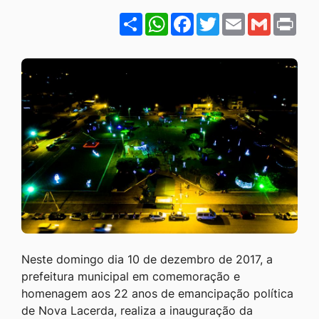
Ir
Share
WhatsApp
Facebook
Twitter
Email
Gmail
Pri
para
o
rodapé
[alt+4]
Neste domingo dia 10 de dezembro de 2017, a
prefeitura municipal em comemoração e
homenagem aos 22 anos de emancipação política
de Nova Lacerda, realiza a inauguração da