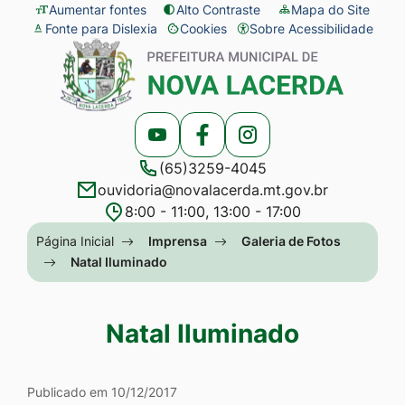
Seção
Ir
Aumentar fontes
Alto Contraste
Mapa do Site
Fonte para Dislexia
Cookies
Sobre Acessibilidade
de
para
Abrir
Seção
atalhos
o
preferências
do
e
conteúdo
de
menu
links
[alt+1]
cookies
principal
Acessar
Acessar
Acessar
de
Ir
(65)3259-4045
a
a
a
acessibilidade
para
ouvidoria@novalacerda.mt.gov.br
Rede
Rede
Rede
o
8:00 - 11:00, 13:00 - 17:00
Social
Social
Social
menu
Seção
Página Inicial
Imprensa
Galeria de Fotos
Youtube
Facebook
Instagram
[alt+2]
do
Natal Iluminado
Ir
menu
para
principal
Natal Iluminado
a
busca
Galeria Natal Iluminado
[alt+3]
Publicado em 10/12/2017