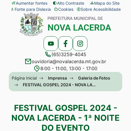
Seção
Ir
Aumentar fontes
Alto Contraste
Mapa do Site
Fonte para Dislexia
Cookies
Sobre Acessibilidade
de
para
Abrir
Seção
atalhos
o
preferências
do
e
conteúdo
de
menu
links
[alt+1]
cookies
principal
Acessar
Acessar
Acessar
de
Ir
(65)3259-4045
a
a
a
acessibilidade
para
ouvidoria@novalacerda.mt.gov.br
Rede
Rede
Rede
o
8:00 - 11:00, 13:00 - 17:00
Social
Social
Social
menu
Seção
Página Inicial
Imprensa
Galeria de Fotos
Youtube
Facebook
Instagram
[alt+2]
do
FESTIVAL GOSPEL 2024 - NOVA LA…
Ir
menu
para
principal
FESTIVAL GOSPEL 2024 -
a
NOVA LACERDA - 1ª NOITE
busca
DO EVENTO
[alt+3]