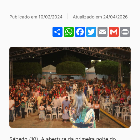
Ir
Galeria FESTIVAL GOSPE
para
Publicado em 10/02/2024
Atualizado em 24/04/2026
o
Share
WhatsApp
Facebook
Twitter
Email
Gmail
Pri
rodapé
[alt+4]
Sábado (10). A abertura da primeira noite do