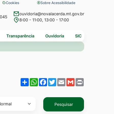
Cookies
Sobre Acessibilidade
Abrir
preferências
ouvidoria@novalacerda.mt.gov.br
4045
8:00 - 11:00, 13:00 - 17:00
de
cookies
Transparência
Ouvidoria
SIC
Share
WhatsApp
Facebook
Twitter
Email
Gmail
Print
Pesquisar