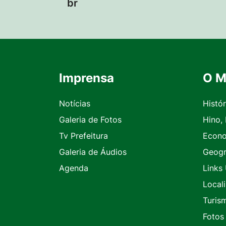
br
Imprensa
O M
Seção do Rodapé e Contato
Notícias
Histór
Galeria de Fotos
Hino,
Tv Prefeitura
Econ
Galeria de Áudios
Geogr
Agenda
Links 
Local
Turis
Fotos