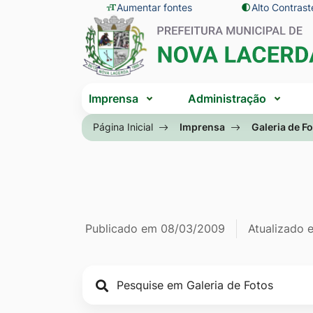
Seção
Ir
Aumentar fontes
Alto Contrast
Seção
de
para
do
atalhos
o
menu
e
conteúdo
principal
Seção
links
[alt+1]
Imprensa
Administração
do
de
Ir
menu
Página Inicial
Imprensa
Galeria de F
acessibilidade
para
principal
o
menu
[alt+2]
Ir
Página Galeri
Informações
Publicado em
08/03/2009
Atualizado
para
a
de
busca
publicação
[alt+3]