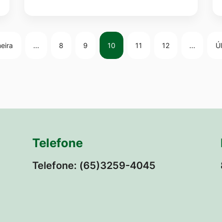
eira
...
8
9
10
11
12
...
Ú
Telefone
Telefone: (65)3259-4045