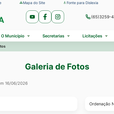
e
Mapa do Site
Fonte para Dislexia
(65)3259-
Acessar
Acessar
Acessar
a
a
a
Rede
Rede
Rede
O Município
Secretarias
Licitações
Social
Social
Social
otos
Youtube
Facebook
Instagram
Galeria de Fotos
a de Fotos
 em
16/06/2026