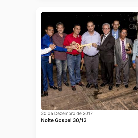
Ir
para
o
rodapé
[alt+4]
30 de Dezembro de 2017
Noite Gospel 30/12