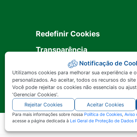
Redefinir Cookies
Transparência
Notificação de Coo
Ouvidoria
Utilizamos cookies para melhorar sua experiência e o
personalizados. Ao aceitar, todos os recursos do site
SIC
Você pode rejeitar os cookies não essenciais ou ajus
'Gerenciar Cookies'.
Rejeitar Cookies
Aceitar Cookies
Para mais informações sobre nossa
Política de Cookies
,
Aviso
acesse a página dedicada à
Lei Geral de Proteção de Dados 
©2026 - Prefeitura Municipal de Nova Lace