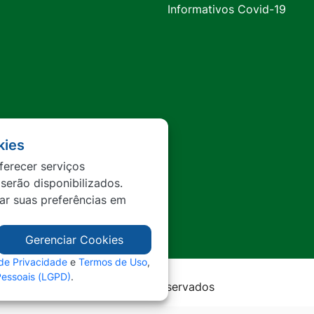
Informativos Covid-19
kies
ferecer serviços
 serão disponibilizados.
tar suas preferências em
Gerenciar Cookies
 de Privacidade
e
Termos de Uso
,
Pessoais (LGPD)
.
rda - MT - Todos os direitos reservados