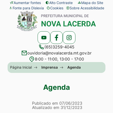
Seção
Ir
Aumentar fontes
Alto Contraste
Mapa do Site
Fonte para Dislexia
Cookies
Sobre Acessibilidade
de
para
Abrir
Seção
atalhos
o
preferências
do
e
conteúdo
de
menu
links
[alt+1]
cookies
principal
Acessar
Acessar
Acessar
de
Ir
(65)3259-4045
a
a
a
acessibilidade
para
ouvidoria@novalacerda.mt.gov.br
Rede
Rede
Rede
o
8:00 - 11:00, 13:00 - 17:00
Social
Social
Social
menu
Seção
Página Inicial
Imprensa
Agenda
Youtube
Facebook
Instagram
[alt+2]
do
Ir
menu
Agenda
para
principal
a
Página Agenda
busca
Informações
Publicado em
07/06/2023
Atualizado em
31/12/2023
[alt+3]