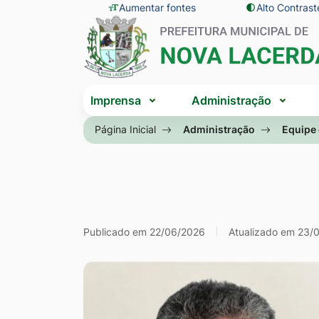
Seção
Ir
Aumentar fontes
Alto Contrast
Seção
de
para
do
atalhos
o
menu
e
conteúdo
principal
Seção
links
[alt+1]
Imprensa
Administração
do
de
Ir
menu
Página Inicial
Administração
Equipe
acessibilidade
para
principal
o
menu
[alt+2]
Ir
Colaborador
Publicado em 22/06/2026
Atualizado em 23/
para
a
busca
[alt+3]