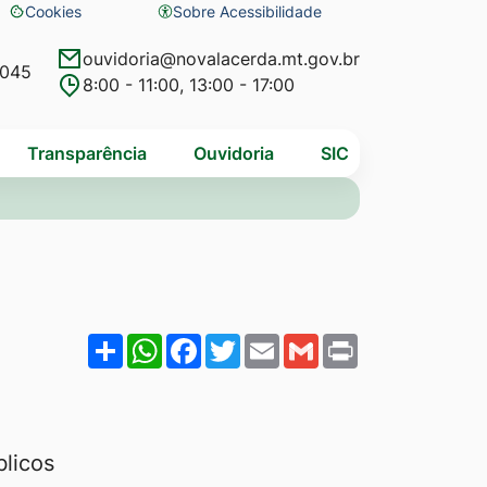
Cookies
Sobre Acessibilidade
Abrir
preferências
ouvidoria@novalacerda.mt.gov.br
4045
8:00 - 11:00, 13:00 - 17:00
de
cookies
Transparência
Ouvidoria
SIC
Share
WhatsApp
Facebook
Twitter
Email
Gmail
Print
ROCHA
blicos