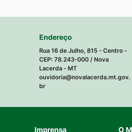
Endereço
Rua 16 de Julho, 815 - Centro -
CEP: 78.243-000 / Nova
Lacerda - MT
ouvidoria@novalacerda.mt.gov.
br
Imprensa
O M
Seção do Rodapé e Contato