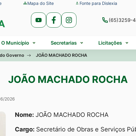
e
Mapa do Site
Fonte para Dislexia
(65)3259-
Acessar
Acessar
Acessar
a
a
a
Rede
Rede
Rede
O Município
Secretarias
Licitações
Social
Social
Social
 do Governo
JOÃO MACHADO ROCHA
Youtube
Facebook
Instagram
JOÃO MACHADO ROCHA
 JOÃO MACHADO 
06/2026
Nome:
JOÃO MACHADO ROCHA
Cargo:
Secretário de Obras e Serviços Pú