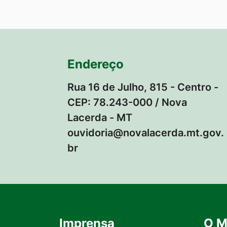
Endereço
Rua 16 de Julho, 815 - Centro -
CEP: 78.243-000 / Nova
Lacerda - MT
ouvidoria@novalacerda.mt.gov.
br
Imprensa
O M
Seção do Rodapé e Contato