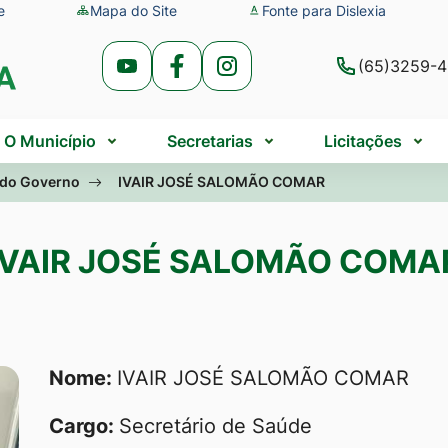
e
Mapa do Site
Fonte para Dislexia
(65)3259-
Acessar
Acessar
Acessar
a
a
a
Rede
Rede
Rede
O Município
Secretarias
Licitações
Social
Social
Social
 do Governo
IVAIR JOSÉ SALOMÃO COMAR
Youtube
Facebook
Instagram
IVAIR JOSÉ SALOMÃO COMA
 IVAIR JOSÉ SALO
Nome:
IVAIR JOSÉ SALOMÃO COMAR
Cargo:
Secretário de Saúde