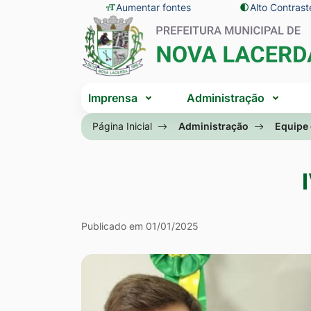
Seção
Ir
Aumentar fontes
Alto Contrast
Seção
de
para
do
atalhos
o
menu
e
conteúdo
principal
Seção
links
[alt+1]
Imprensa
Administração
do
de
Ir
menu
Página Inicial
Administração
Equipe
acessibilidade
para
principal
o
menu
[alt+2]
Ir
Colaborador
Publicado em 01/01/2025
para
a
busca
[alt+3]