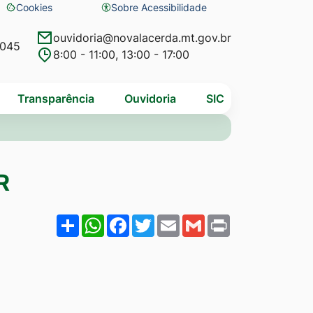
Cookies
Sobre Acessibilidade
Abrir
preferências
ouvidoria@novalacerda.mt.gov.br
4045
8:00 - 11:00, 13:00 - 17:00
de
cookies
Transparência
Ouvidoria
SIC
R
Share
WhatsApp
Facebook
Twitter
Email
Gmail
Print
MÃO COMAR